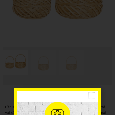
Pītais grozs, lieliski iederēsies kā dekora elements Jūsu interjerā
vai kā mantu organizētājs. Ideāls grozs dāvanu komplektēšanai