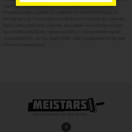
vispārīgs, tajā ne vienmēr ir minētas visas produkta īpašības.
Produktu cenas e-veikalā var atšķirties no cenām lielveikalos un
servisa centros. Preču atlikums noliktavā un e-veikalā var atšķirties,
tāpēc šādos gadījumos piegādes nosacījumi var atšķirties no tiem,
kas norādīti pasūtījuma veikšanas brīdī un / vai nevarēsim izpildīt
Jūsu pasūtījumu vai tikai daļēji izpildīt (tādos gadījumos Pircējs tiek
informēts nekavējoties).