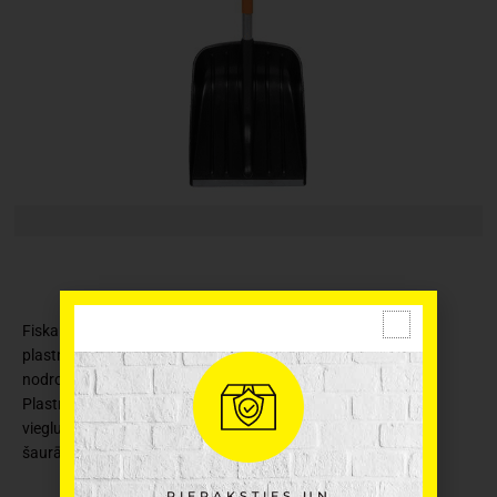
Fiskars SnowXpert lāpstai ir viegls alumīnija kāts un oranžs
plastmasas pārklājums. Ergonomiski izstrādātais rokturis
nodrošina ērtu un stabilu satvērienu, pat ar bieziem cimdiem.
Plastmasas liekšķere ir viegla, taču stingra, lai pārvietotu gan
vieglu, gan smagu sniegu pagalmos, ap automašīnām un
šaurākās vietās.
PIERAKSTIES UN