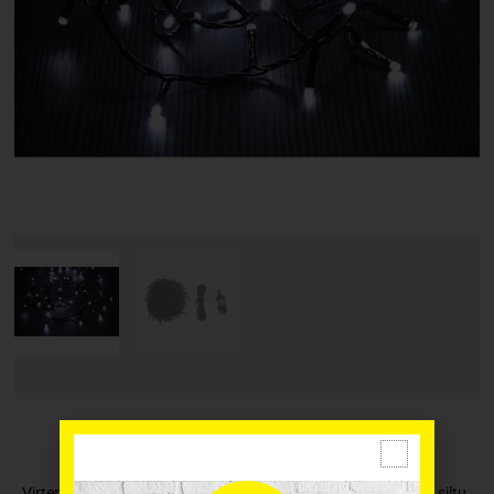
Virtenes lampiņas ir lielisks veids, kā pārveidot savu telpu par siltu