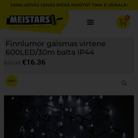
Skip
EKSKLUZĪVĀS CENAS SPĒKĀ PASŪTOT TIKAI E-VEIKALĀ!
to
content
0
Cart
Finnlumor gaismas virtene
600LED/30m balta IP44
€
16.36
€
20.35
Original
Current
price
price
Sale!
was:
is:
€20.35.
€16.36.