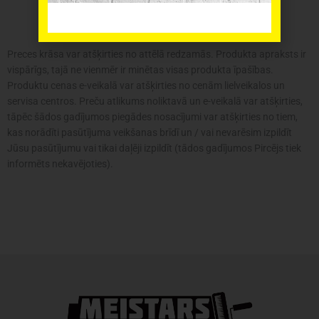
balta
IP44
daudzums
Preces krāsa var atšķirties no attēlā redzamās. Produkta apraksts ir
vispārīgs, tajā ne vienmēr ir minētas visas produkta īpašības.
Produktu cenas e-veikalā var atšķirties no cenām lielveikalos un
servisa centros. Preču atlikums noliktavā un e-veikalā var atšķirties,
tāpēc šādos gadījumos piegādes nosacījumi var atšķirties no tiem,
kas norādīti pasūtījuma veikšanas brīdī un / vai nevarēsim izpildīt
Jūsu pasūtījumu vai tikai daļēji izpildīt (tādos gadījumos Pircējs tiek
informēts nekavējoties).