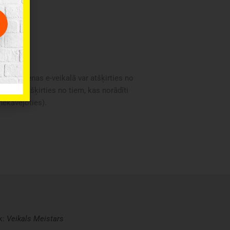
oduktu cenas e-veikalā var atšķirties no
i var atšķirties no tiem, kas norādīti
 nekavējoties).
k:
Veikals
Meistars