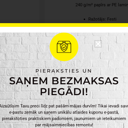
240 g/m² papīrs ar PE lami
Ražotājs: Festi
Materiāls: papīrs, pol
Krāsa: zelta
Svars: 0.04 kg
Izmēri: 7.5 x 7.5 x 1
Festi
PIEVIENO
PIERAKSTIES UN
papīra
SAŅEM BEZMAKSAS
krūzītes,zelta
kr.,
PIEGĀDI!
250
ml
Aizsūtīsim Tavu preci līdz pat pašām mājas durvīm! Tikai ievadi sav
8
e-pastu zemāk un saņem unikālu atlaides kuponu e-pastā,
gab.
pierakstoties praktiskiem padomiem, jaunumiem un ieteikumiem
daudzums
par mājsaimniecības remontu!