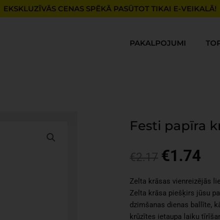
EKSKLUZĪVĀS CENAS SPĒKĀ PASŪTOT TIKAI E-VEIKALĀ!
PAKALPOJUMI
TO
Festi papīra k
€
1.74
Original
Cur
€
2.17
price
pri
was:
is:
Zelta krāsas vienreizējās l
€2.17.
€1.
Zelta krāsa piešķirs jūsu pa
dzimšanas dienas ballīte, k
krūzītes ietaupa laiku tīrīš