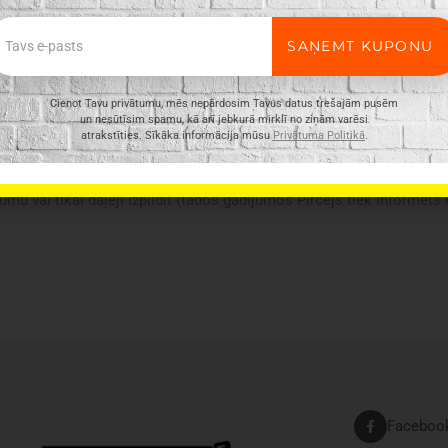
ail
SAŅEMT KUPONU
Cienot Tavu privātumu, mēs nepārdosim Tavus datus trešajām pusēm
un nesūtīsim spamu, kā arī jebkurā mirklī no ziņām varēsi
atrakstīties. Sīkāka informācija mūsu
Privātuma Politikā
.
ir vispārīgs, tajā ne vienmēr ir minētas visas produkta īpašības. Pr
n e-veikalā var atšķirties, tāpēc šādos gadījumos piegādes nosacījum
umu vai tikai daļēji izpildīt (tādos gadījumos Pircējs tiek informēts
Faceboo