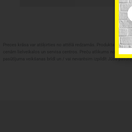
Em
Preces krāsa var atšķirties no attēlā redzamās. Produkta apraksts 
cenām lielveikalos un servisa centros. Preču atlikums noliktavā u
pasūtījuma veikšanas brīdī un / vai nevarēsim izpildīt Jūsu pasūtīj