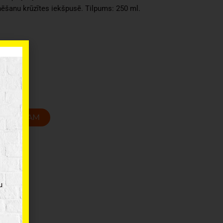
nēšanu krūzītes iekšpusē. Tilpums: 250 ml.
ietilēns
4 cm
T GROZAM
u