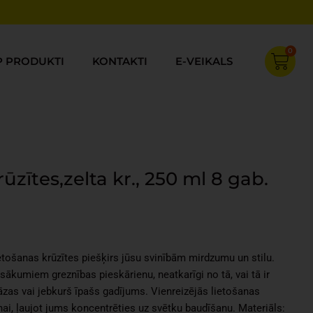
0
Cart
P PRODUKTI
KONTAKTI
E-VEIKALS
rūzītes,zelta kr., 250 ml 8 gab.
rent
ce
ietošanas krūzītes piešķirs jūsu svinībām mirdzumu un stilu.
74.
sākumiem greznības pieskārienu, neatkarīgi no tā, vai tā ir
āzas vai jebkurš īpašs gadījums. Vienreizējās lietošanas
anai, ļaujot jums koncentrēties uz svētku baudīšanu. Materiāls: