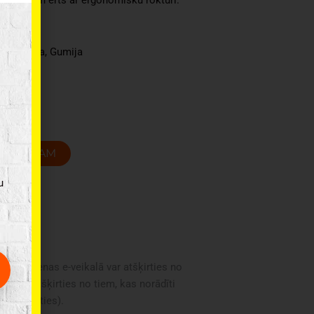
Plastmasa, Gumija
T GROZAM
u
oduktu cenas e-veikalā var atšķirties no
i var atšķirties no tiem, kas norādīti
 nekavējoties).