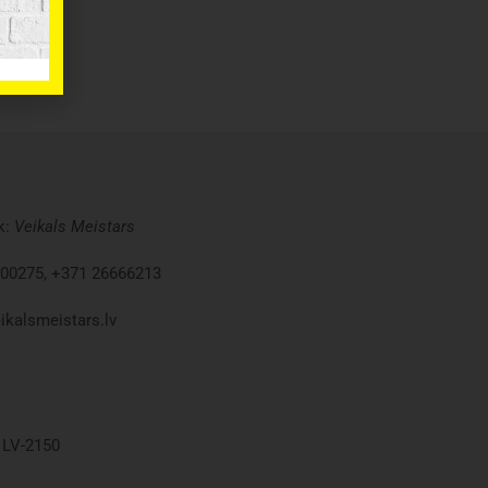
k:
Veikals
Meistars
00275, +371 26666213
ikalsmeistars.lv
, LV-2150