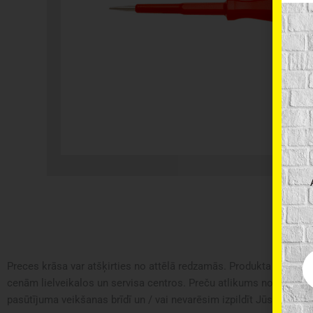
Em
Preces krāsa var atšķirties no attēlā redzamās. Produkta apraksts 
cenām lielveikalos un servisa centros. Preču atlikums noliktavā u
pasūtījuma veikšanas brīdī un / vai nevarēsim izpildīt Jūsu pasūtīj