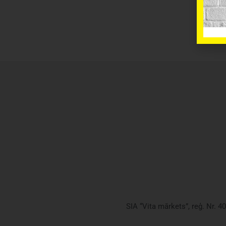
SIA “Vita mārkets”, reģ. Nr. 4