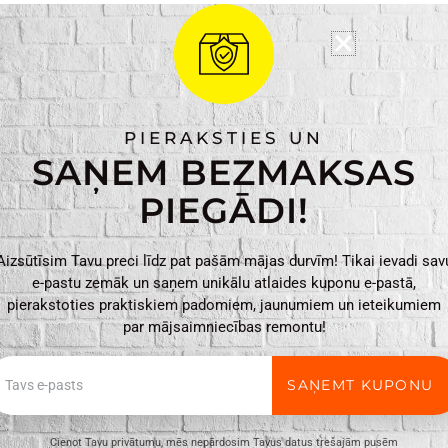
Ražotājs: Hogert
Materiāls: Tērauds, 
Krāsa: Sarkana
Svars: 0,010kg
PIERAKSTIES UN
Izmēri: 2 x 14 x 2cm
SAŅEM BEZMAKSAS
PIEGĀDI!
Elektriskais
PIEVIENO
sprieguma
indikators
Aizsūtīsim Tavu preci līdz pat pašām mājas durvīm! Tikai ievadi sav
e-pastu zemāk un saņem unikālu atlaides kuponu e-pastā,
100-
pierakstoties praktiskiem padomiem, jaunumiem un ieteikumiem
500V,
par mājsaimniecības remontu!
SL3,
140mm
ail
HT1S982
ir vispārīgs, tajā ne vienmēr ir minētas visas produkta īpašības. Pr
SAŅEMT KUPONU
daudzums
n e-veikalā var atšķirties, tāpēc šādos gadījumos piegādes nosacījum
umu vai tikai daļēji izpildīt (tādos gadījumos Pircējs tiek informēts
Cienot Tavu privātumu, mēs nepārdosim Tavus datus trešajām pusēm