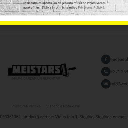
un nesūtīsim spamu, kā arī jebkurā mirklī no ziņām varēsi
atrakstīties. Sīkāka informācija mūsu
Privātuma Politikā
.
Faceboo
+371 254
info2@ve
Privātuma Politika
Vispārīgie Noteikumi
0003351054, juridiskā adrese: Vidus iela 1, Sigulda, Siguldas novads