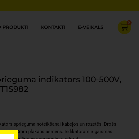
0
Cart
P PRODUKTI
KONTAKTI
E-VEIKALS
sprieguma indikators 100-500V,
T1S982
rent
ce
ikators sprieguma noteikšanai kabeļos un rozetēs. Drošs
15.
0 – 250V. 3mm plakans asmens. Indikātoram ir gaismas
 viegls un ērts ar ergonomisku rokturi.