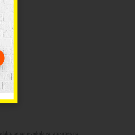
u
oduktu cenas e-veikalā var atšķirties no