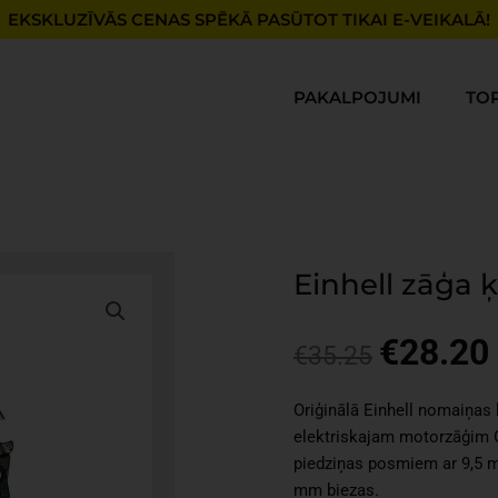
EKSKLUZĪVĀS CENAS SPĒKĀ PASŪTOT TIKAI E-VEIKALĀ!
PAKALPOJUMI
TO
Einhell zāģa
€
28.20
Original
€
35.25
price
was:
i
Oriģinālā Einhell nomaiņas 
€35.25.
elektriskajam motorzāģim 
piedziņas posmiem ar 9,5 mm
mm biezas.