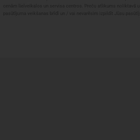
cenām lielveikalos un servisa centros. Preču atlikums noliktavā u
pasūtījuma veikšanas brīdī un / vai nevarēsim izpildīt Jūsu pasūtīj