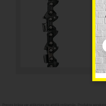
Em
Preces krāsa var atšķirties no attēlā redzamās. Produkta apraksts 