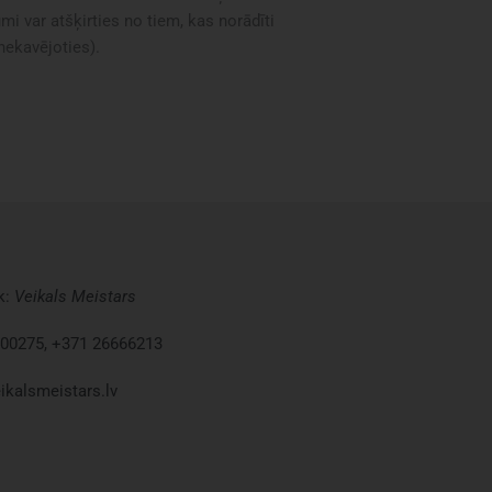
i var atšķirties no tiem, kas norādīti
 nekavējoties).
k:
Veikals
Meistars
00275, +371 26666213
ikalsmeistars.lv