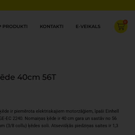
0
Cart
P PRODUKTI
KONTAKTI
E-VEIKALS
 ķēde 40cm 56T
Current
price
s:
ķēde ir piemērota elektriskajiem motorzāģiem, īpaši Einhell
€28.20.
GE-EC 2240. Nomaiņas ķēde ir 40 cm gara un sastāv no 56
 (3/8 collu) ķēdes soli. Atsevišķās piedziņas saites ir 1,3