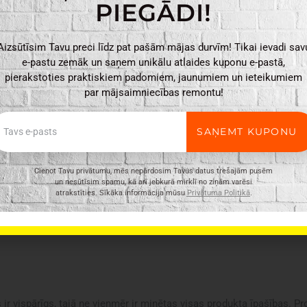
PIEGĀDI!
Aizsūtīsim Tavu preci līdz pat pašām mājas durvīm! Tikai ievadi sav
e-pastu zemāk un saņem unikālu atlaides kuponu e-pastā,
pierakstoties praktiskiem padomiem, jaunumiem un ieteikumiem
par mājsaimniecības remontu!
ail
SAŅEMT KUPONU
Cienot Tavu privātumu, mēs nepārdosim Tavus datus trešajām pusēm
un nesūtīsim spamu, kā arī jebkurā mirklī no ziņām varēsi
atrakstīties. Sīkāka informācija mūsu
Privātuma Politikā
.
ir vispārīgs, tajā ne vienmēr ir minētas visas produkta īpašības. Pr