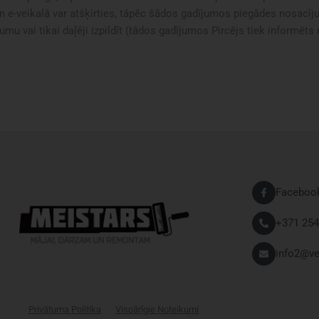
n e-veikalā var atšķirties, tāpēc šādos gadījumos piegādes nosacījum
umu vai tikai daļēji izpildīt (tādos gadījumos Pircējs tiek informēts
Faceboo
+371 254
info2@ve
Privātuma Politika
Vispārīgie Noteikumi