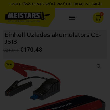
Skip
EKSKLUZĪVĀS CENAS SPĒKĀ PASŪTOT TIKAI E-VEIKALĀ!
to
content
0
Cart
Einhell Uzlādes akumulators CE-
JS18
€
170.48
€
213.11
Original
Current
price
price
Sale!
was:
is:
€213.11.
€170.48.