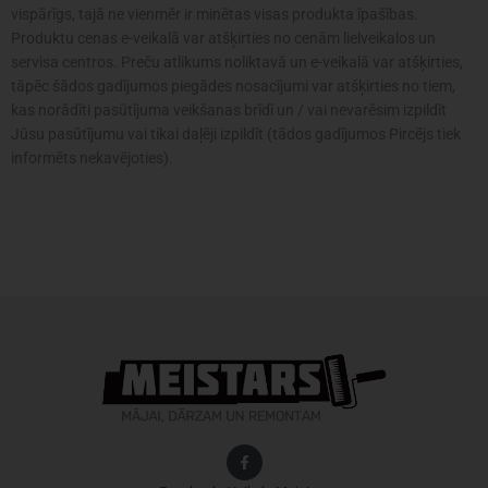
vispārīgs, tajā ne vienmēr ir minētas visas produkta īpašības.
Produktu cenas e-veikalā var atšķirties no cenām lielveikalos un
servisa centros. Preču atlikums noliktavā un e-veikalā var atšķirties,
tāpēc šādos gadījumos piegādes nosacījumi var atšķirties no tiem,
kas norādīti pasūtījuma veikšanas brīdī un / vai nevarēsim izpildīt
Jūsu pasūtījumu vai tikai daļēji izpildīt (tādos gadījumos Pircējs tiek
informēts nekavējoties).