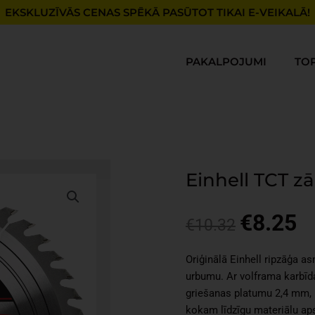
EKSKLUZĪVĀS CENAS SPĒKĀ PASŪTOT TIKAI E-VEIKALĀ!
PAKALPOJUMI
TO
Einhell TCT 
€
8.25
Original
Cu
€
10.32
price
pr
was:
is:
Oriģinālā Einhell ripzāģa a
€10.32.
€8
urbumu. Ar volframa karbīd
griešanas platumu 2,4 mm, 
kokam līdzīgu materiālu aps