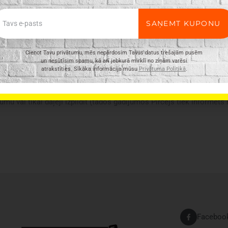
ail
SAŅEMT KUPONU
Cienot Tavu privātumu, mēs nepārdosim Tavus datus trešajām pusēm
un nesūtīsim spamu, kā arī jebkurā mirklī no ziņām varēsi
atrakstīties. Sīkāka informācija mūsu
Privātuma Politikā
.
ir vispārīgs, tajā ne vienmēr ir minētas visas produkta īpašības. Pr
n e-veikalā var atšķirties, tāpēc šādos gadījumos piegādes nosacījum
umu vai tikai daļēji izpildīt (tādos gadījumos Pircējs tiek informēts
Faceboo