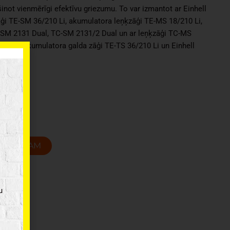
inot vienmērīgi efektīvu griezumu. To var izmantot ar Einhell
i TE-SM 36/210 Li, akumulatora leņķzāģi TE-MS 18/210 Li,
SM 2131 Dual, TC-SM 2131/2 Dual un ar leņķzāģi TC-MS
 Einhell akumulatora galda zāģi TE-TS 36/210 Li un Einhell
2,4 mm
T GROZAM
u