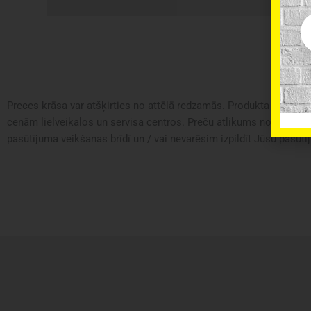
Em
Preces krāsa var atšķirties no attēlā redzamās. Produkta apraksts 
cenām lielveikalos un servisa centros. Preču atlikums noliktavā u
pasūtījuma veikšanas brīdī un / vai nevarēsim izpildīt Jūsu pasūtīj