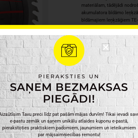
materiālam, tādējādi nodroš
akumulatora bīdāmo leņķzāģ
bīdāmajiem leņķzāģiem TE-
2112. Tas ir saderīgs arī ar
galda zāģi TC-TS 210.
Ražotājs: Einhell
Krāsa: Pelēka
Griešanas platums: 
PIERAKSTIES UN
SAŅEM BEZMAKSAS
Einhell
PIEVIENO
TCT
PIEGĀDI!
zāģa
asmens
Aizsūtīsim Tavu preci līdz pat pašām mājas durvīm! Tikai ievadi sav
210x30x2.4mm
e-pastu zemāk un saņem unikālu atlaides kuponu e-pastā,
48Z
pierakstoties praktiskiem padomiem, jaunumiem un ieteikumiem
daudzums
par mājsaimniecības remontu!