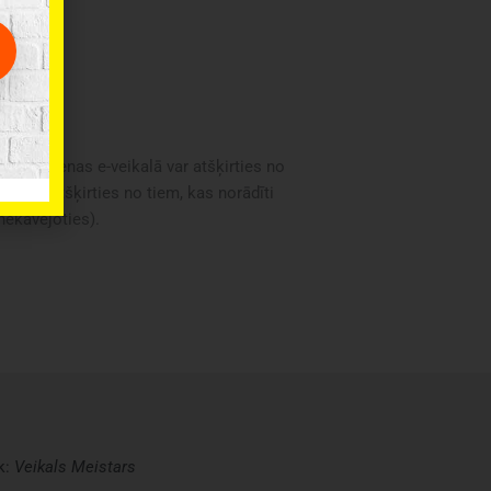
oduktu cenas e-veikalā var atšķirties no
i var atšķirties no tiem, kas norādīti
 nekavējoties).
k:
Veikals
Meistars