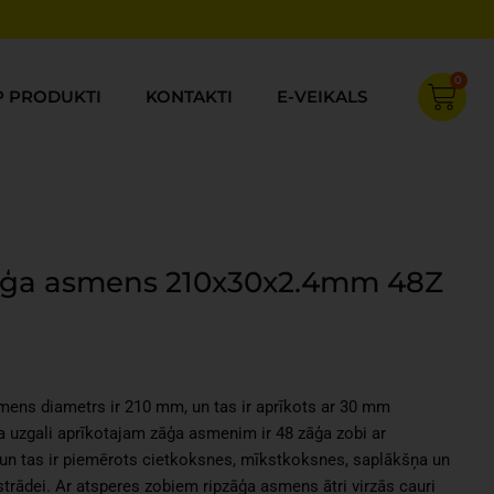
0
Cart
P PRODUKTI
KONTAKTI
E-VEIKALS
zāģa asmens 210x30x2.4mm 48Z
rrent
ice
smens diametrs ir 210 mm, un tas ir aprīkots ar 30 mm
.25.
a uzgali aprīkotajam zāģa asmenim ir 48 zāģa zobi ar
un tas ir piemērots cietkoksnes, mīkstkoksnes, saplākšņa un
trādei. Ar atsperes zobiem ripzāģa asmens ātri virzās cauri