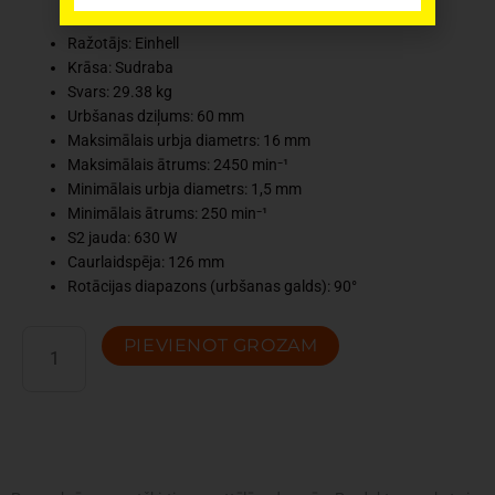
Ražotājs: Einhell
Krāsa: Sudraba
Svars: 29.38 kg
Urbšanas dziļums: 60 mm
Maksimālais urbja diametrs: 16 mm
Maksimālais ātrums: 2450 min⁻¹
Minimālais urbja diametrs: 1,5 mm
Minimālais ātrums: 250 min⁻¹
S2 jauda: 630 W
Caurlaidspēja: 126 mm
Rotācijas diapazons (urbšanas galds): 90°
Einhell
PIEVIENOT GROZAM
Stacionārā
urbjmašīna
TC-
BD
630
daudzums