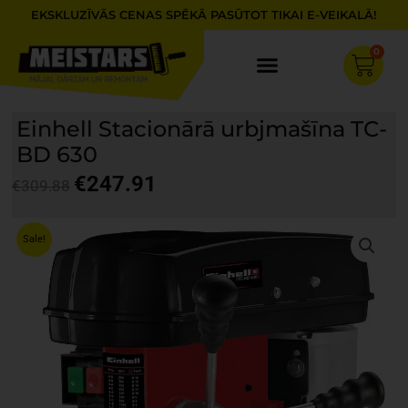
Skip
EKSKLUZĪVĀS CENAS SPĒKĀ PASŪTOT TIKAI E-VEIKALĀ!
to
content
0
Cart
Einhell Stacionārā urbjmašīna TC-
BD 630
€
247.91
€
309.88
Original
Current
price
price
Sale!
was:
is:
€309.88.
€247.91.