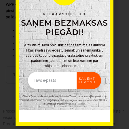
WPRP150 izgatavots no tērauda. Paredzēts plauktu
piestiprināšanai pie sienas, viegli piestiprināms ar skrūvju
PIERAKSTIES UN
palīdzību.
SAŅEM BEZMAKSAS
PIEGĀDI!
Ražotājs: Domax
Materiāls: Tērauds
Krāsa: Melna
Aizsūtīsim Tavu preci līdz pat pašām mājas durvīm!
Svars: 0,193kg
Tikai ievadi savu e-pastu zemāk un saņem unikālu
Izmēri: 15 x 15cm
atlaides kuponu e-pastā, pierakstoties praktiskiem
padomiem, jaunumiem un ieteikumiem par
mājsaimniecības remontu!
Dekoratīvs
PIEVIENOT GROZAM
Email
kronšteins
SAŅEMT
150x150mm
KUPONU
daudzums
Cienot Tavu privātumu, mēs nepārdosim Tavus datus trešajām pusēm un
nesūtīsim spamu, kā arī jebkurā mirklī no ziņām varēsi atrakstīties. Sīkāka
informācija mūsu
Privātuma Politikā
.
Preces krāsa var atšķirties no attēlā redzamās. Produkta apraksts ir
vispārīgs, tajā ne vienmēr ir minētas visas produkta īpašības.
Produktu cenas e-veikalā var atšķirties no cenām lielveikalos un