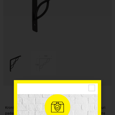
Kronšteins jeb plaukta atbalsts ar dizainiskiem elementiem, kuri
padara interjeru daudzveidīgāku un izsmalcinātāku. Kronšteins