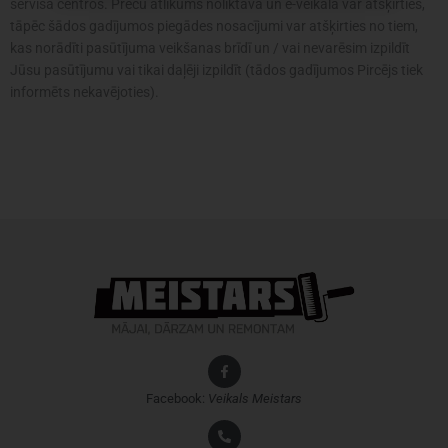
servisa centros. Preču atlikums noliktavā un e-veikalā var atšķirties,
tāpēc šādos gadījumos piegādes nosacījumi var atšķirties no tiem,
kas norādīti pasūtījuma veikšanas brīdī un / vai nevarēsim izpildīt
Jūsu pasūtījumu vai tikai daļēji izpildīt (tādos gadījumos Pircējs tiek
informēts nekavējoties).
Facebook:
Veikals
Meistars