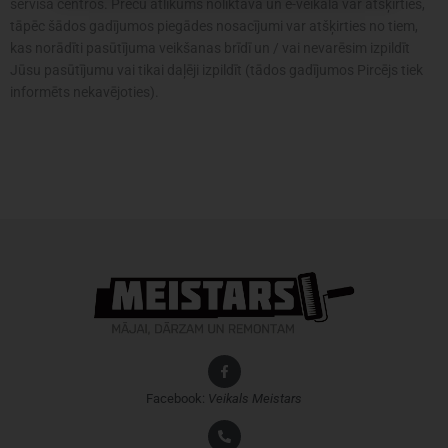
servisa centros. Preču atlikums noliktavā un e-veikalā var atšķirties,
tāpēc šādos gadījumos piegādes nosacījumi var atšķirties no tiem,
kas norādīti pasūtījuma veikšanas brīdī un / vai nevarēsim izpildīt
Jūsu pasūtījumu vai tikai daļēji izpildīt (tādos gadījumos Pircējs tiek
informēts nekavējoties).
Facebook:
Veikals
Meistars