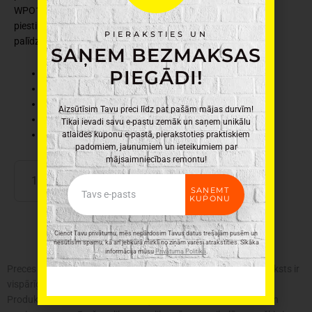
WPO150 izgatavots no tērauda. Paredzēts plauktu
piestiprināšanai pie sienas, viegli piestiprināms ar skrūvju
PIERAKSTIES UN
palīdzību.
SAŅEM BEZMAKSAS
PIEGĀDI!
Ražotājs: Domax
Materiāls: Tērauds
Krāsa: Balta
Aizsūtīsim Tavu preci līdz pat pašām mājas durvīm!
Svars: 0,191kg
Tikai ievadi savu e-pastu zemāk un saņem unikālu
Izmēri: 15 x 10cm
atlaides kuponu e-pastā, pierakstoties praktiskiem
padomiem, jaunumiem un ieteikumiem par
mājsaimniecības remontu!
Dekoratīvs
PIEVIENOT GROZAM
Email
kronšteins
SAŅEMT
150x100mm
KUPONU
daudzums
Cienot Tavu privātumu, mēs nepārdosim Tavus datus trešajām pusēm un
nesūtīsim spamu, kā arī jebkurā mirklī no ziņām varēsi atrakstīties. Sīkāka
informācija mūsu
Privātuma Politikā
.
Preces krāsa var atšķirties no attēlā redzamās. Produkta apraksts ir
vispārīgs, tajā ne vienmēr ir minētas visas produkta īpašības.
Produktu cenas e-veikalā var atšķirties no cenām lielveikalos un