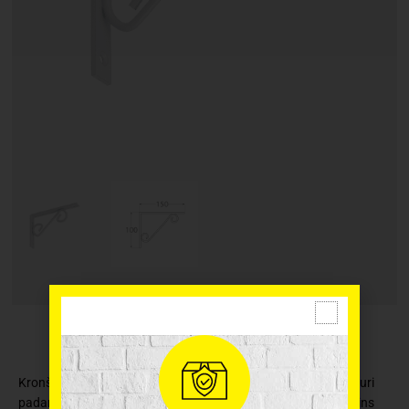
Kronšteins jeb plaukta atbalsts ar dizainiskiem elementiem, kuri
padara interjeru daudzveidīgāku un izsmalcinātāku. Kronšteins