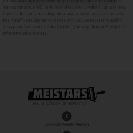
Produktu cenas e-veikalā var atšķirties no cenām lielveikalos un
servisa centros. Preču atlikums noliktavā un e-veikalā var atšķirties,
tāpēc šādos gadījumos piegādes nosacījumi var atšķirties no tiem,
kas norādīti pasūtījuma veikšanas brīdī un / vai nevarēsim izpildīt
Jūsu pasūtījumu vai tikai daļēji izpildīt (tādos gadījumos Pircējs tiek
informēts nekavējoties).
Facebook:
Veikals
Meistars