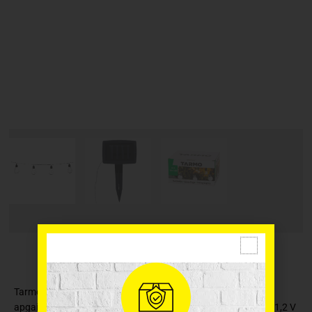
Tarmo solāro lampu dārza virtene, kalpos gan kā dārza
apgaismojums, gan kā dizaina elements. Dārza virtenei ir 1 x 1,2 V