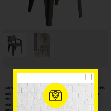
Dārza krēsla Julie mūsdienīgais dizains ir piemērots dažāda veida
galdiem. Ērta Julie krēsla riekšrocība: sakraujami viens uz otra.
Viegli tīrāmi, nav nepieciešama liela apkope. Ražoti no
mūsdienīgas plastmasas, kas ir izturīga pret sliktiem laika
apstākļiem.