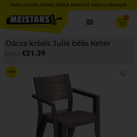
Skip
EKSKLUZĪVĀS CENAS SPĒKĀ PASŪTOT TIKAI E-VEIKALĀ!
to
content
0
Cart
Dārza krēsls Julie bēšs Keter
€
21.39
€
25.67
Original
Current
price
price
Sale!
was:
is:
€25.67.
€21.39.