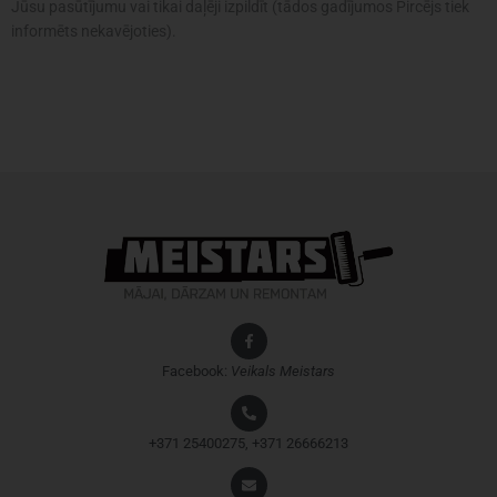
Jūsu pasūtījumu vai tikai daļēji izpildīt (tādos gadījumos Pircējs tiek
informēts nekavējoties).
Facebook:
Veikals
Meistars
+371 25400275, +371 26666213