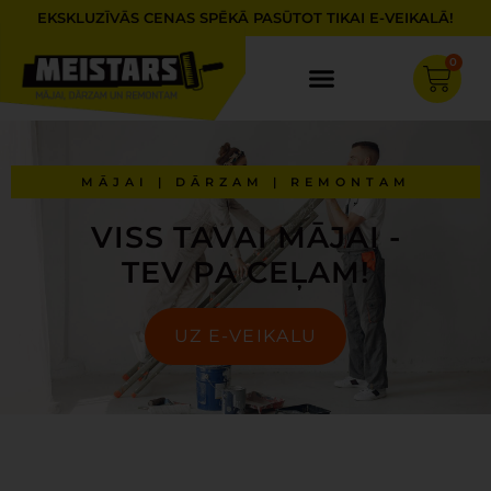
Skip
EKSKLUZĪVĀS CENAS SPĒKĀ PASŪTOT TIKAI E-VEIKALĀ!
to
content
0
Cart
MĀJAI | DĀRZAM | REMONTAM
VISS TAVAI MĀJAI -
TEV PA CEĻAM!
UZ E-VEIKALU