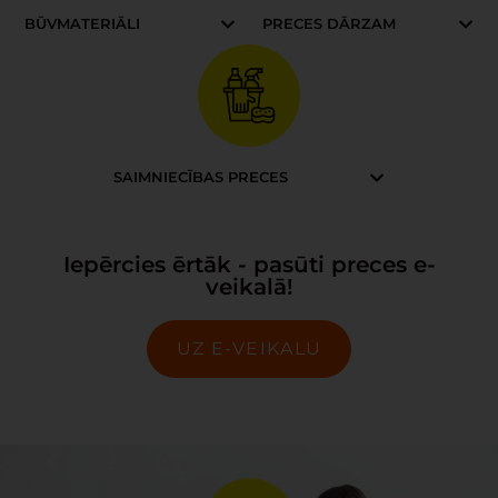
BŪVMATERIĀLI
PRECES DĀRZAM
SAIMNIECĪBAS PRECES
Iepērcies ērtāk - pasūti preces e-
veikalā!
UZ E-VEIKALU