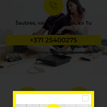
Šaubies, vai mums ir tas, ko Tu
meklē?
+371 25400275
Sazinies ar mums, zvanot vai rakstot uz
info2@veikalsmeistars.lv
!