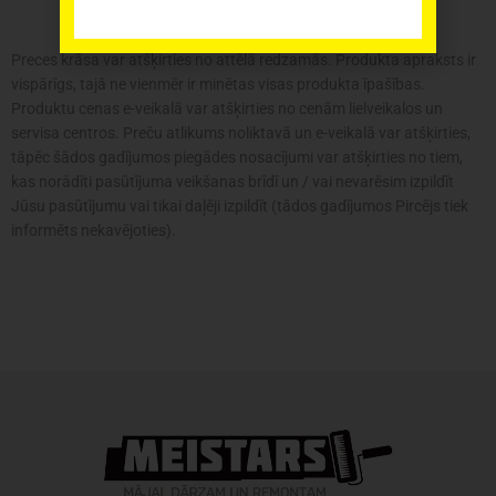
daudzums
Preces krāsa var atšķirties no attēlā redzamās. Produkta apraksts ir
vispārīgs, tajā ne vienmēr ir minētas visas produkta īpašības.
Produktu cenas e-veikalā var atšķirties no cenām lielveikalos un
servisa centros. Preču atlikums noliktavā un e-veikalā var atšķirties,
tāpēc šādos gadījumos piegādes nosacījumi var atšķirties no tiem,
kas norādīti pasūtījuma veikšanas brīdī un / vai nevarēsim izpildīt
Jūsu pasūtījumu vai tikai daļēji izpildīt (tādos gadījumos Pircējs tiek
informēts nekavējoties).