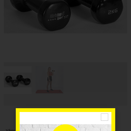
Vācu kompānijas CHRISTOPEIT SPORT ergonomiskās vinila