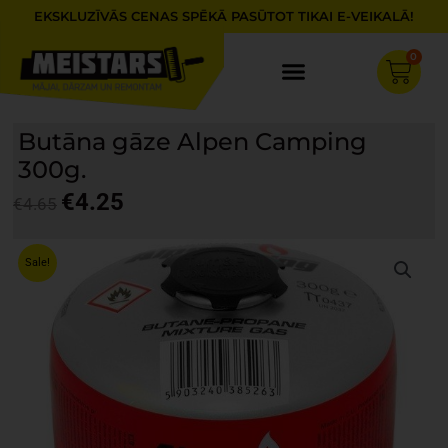
Skip
EKSKLUZĪVĀS CENAS SPĒKĀ PASŪTOT TIKAI E-VEIKALĀ!
to
content
0
Cart
Butāna gāze Alpen Camping
300g.
€
4.25
€
4.65
Original
Current
price
price
Sale!
was:
is:
€4.65.
€4.25.