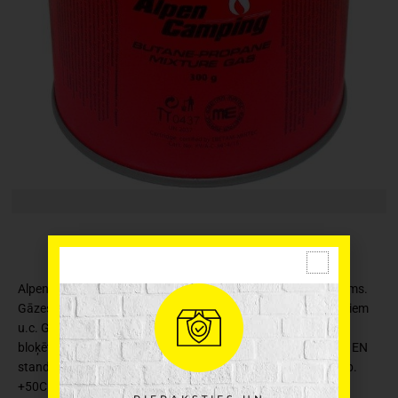
Alpen Camping gāzes baloniņš ir propāna un butāna maisījums.
Gāzes balons paredzēts degļiem, gāzes plītīm, sildītājiem, griliem
u.c. Gāzes balonam ir GAZ-STOP – gāzes noplūdes
G
bloķētājs.
āzes balona neto svars: 300g. Ražota sakaņā ar EN
standartu. Salizturīga gāze līdz -15 grādiem, maksimālā temp.
+50C