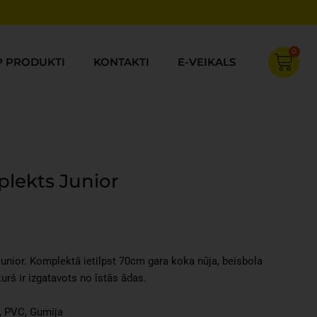
0
Cart
P PRODUKTI
KONTAKTI
E-VEIKALS
lekts Junior
Current
price
s:
nior. Komplektā ietilpst 70cm gara koka nūja, beisbola
€29.98.
rš ir izgatavots no īstās ādas.
, PVC, Gumija