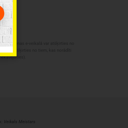
oduktu cenas e-veikalā var atšķirties no
i var atšķirties no tiem, kas norādīti
 nekavējoties).
k:
Veikals
Meistars