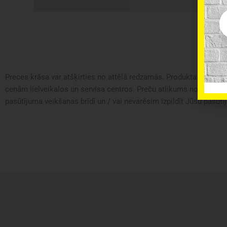
Em
Preces krāsa var atšķirties no attēlā redzamās. Produkta apraksts 
cenām lielveikalos un servisa centros. Preču atlikums noliktavā u
pasūtījuma veikšanas brīdī un / vai nevarēsim izpildīt Jūsu pasūtīj