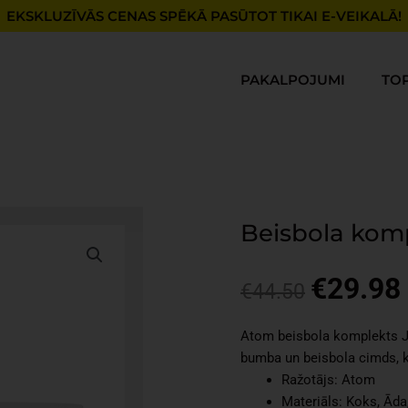
EKSKLUZĪVĀS CENAS SPĒKĀ PASŪTOT TIKAI E-VEIKALĀ!
PAKALPOJUMI
TO
Beisbola komp
€
29.98
Original
€
44.50
price
was:
i
Atom beisbola komplekts Ju
€44.50.
bumba un beisbola cimds, ku
Ražotājs: Atom
Materiāls: Koks, Āda