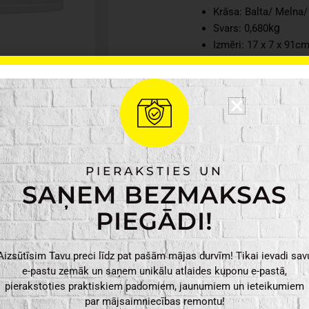
Krāsa: Balta/ Melna
kg
Svars: 0,680
Izmēri: 17 x 7 x 91c
Beisbola
PIEVIENO
komplekts
Junior
daudzums
PIERAKSTIES UN
SAŅEM BEZMAKSAS
PIEGĀDI!
Aizsūtīsim Tavu preci līdz pat pašām mājas durvīm! Tikai ievadi sav
e-pastu zemāk un saņem unikālu atlaides kuponu e-pastā,
pierakstoties praktiskiem padomiem, jaunumiem un ieteikumiem
par mājsaimniecības remontu!