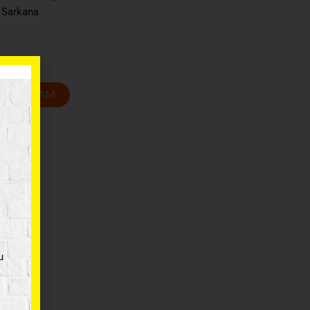
/ Sarkana
m
T GROZAM
u