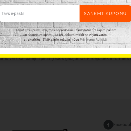
ail
SAŅEMT KUPONU
Cienot Tavu privātumu, mēs nepārdosim Tavus datus trešajām pusēm
un nesūtīsim spamu, kā arī jebkurā mirklī no ziņām varēsi
atrakstīties. Sīkāka informācija mūsu
Privātuma Politikā
.
ir vispārīgs, tajā ne vienmēr ir minētas visas produkta īpašības. Pr
n e-veikalā var atšķirties, tāpēc šādos gadījumos piegādes nosacījum
umu vai tikai daļēji izpildīt (tādos gadījumos Pircējs tiek informēts
Faceboo