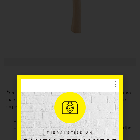
Ērta izmēra un viegls tūrisma cirvis ir lieliski piemērots ugunskura
malkas skaldīšanai. Atcerieties, ka asmens jāuztur labā stāvoklī
un pēc lietošanas jāizžāvē. Garums 38 cm.
Ražotājs: Atom
Materiāls: kalts tērauds ar augstu oglekļa saturu, Hikorijas
PIERAKSTIES UN
koks