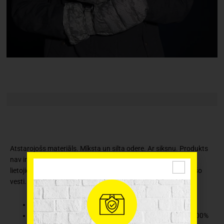
Atstarojošs materiāls. Mīksta un silta odere. Ar siksnu. Produkts
nav individuālais aizsardzības līdzeklis (IAL). Tumsā vienmēr
lietojiet arī CE marķējumu saturošu atstarotāju vai atstarojošo
vesti. Mazgāt ūdenī 40 grādu temperatūrā.
Ražotājs: Atom
Materiāls: ārējais audums 100% poliesters, plauksta 100%