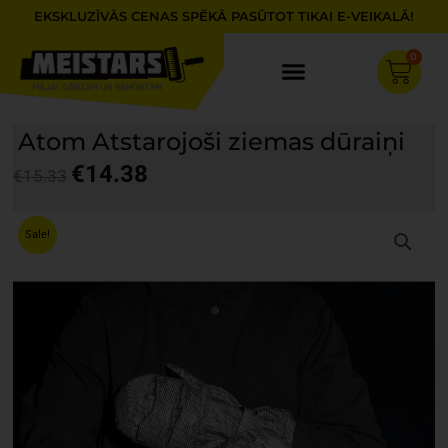
Skip
EKSKLUZĪVĀS CENAS SPĒKĀ PASŪTOT TIKAI E-VEIKALĀ!
to
content
0
Cart
Atom Atstarojoši ziemas dūraiņi
€
14.38
€
15.33
Original
Current
price
price
Sale!
was:
is:
€15.33.
€14.38.