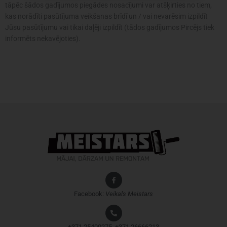
tāpēc šādos gadījumos piegādes nosacījumi var atšķirties no tiem,
kas norādīti pasūtījuma veikšanas brīdī un / vai nevarēsim izpildīt
Jūsu pasūtījumu vai tikai daļēji izpildīt (tādos gadījumos Pircējs tiek
informēts nekavējoties).
Facebook:
Veikals
Meistars
+371 25400275, +371 26666213