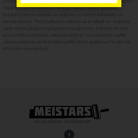
Preces krāsa var atšķirties no attēlā redzamās. Produkta apraksts ir
vispārīgs, tajā ne vienmēr ir minētas visas produkta īpašības.
Produktu cenas e-veikalā var atšķirties no cenām lielveikalos un
servisa centros. Preču atlikums noliktavā un e-veikalā var atšķirties,
tāpēc šādos gadījumos piegādes nosacījumi var atšķirties no tiem,
kas norādīti pasūtījuma veikšanas brīdī un / vai nevarēsim izpildīt
Jūsu pasūtījumu vai tikai daļēji izpildīt (tādos gadījumos Pircējs tiek
informēts nekavējoties).