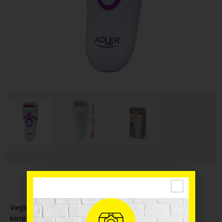
Viegla un efektīva elektriskā pēdu kopšanas ierīce. Rullīši ir
kertinizēti un rotē 360 grādos, 30 apgriezieni sekundē,