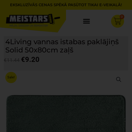
Skip
EKSKLUZĪVĀS CENAS SPĒKĀ PASŪTOT TIKAI E-VEIKALĀ!
to
content
0
Cart
4Living vannas istabas paklājiņš
Solid 50x80cm zaļš
€
9.20
€
11.44
Original
Current
price
price
Sale!
was:
is:
€11.44.
€9.20.