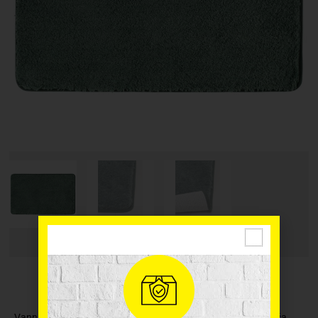
Vannas istabas paklājiņš no mīkstas mikrošķiedras. Neslīdoša