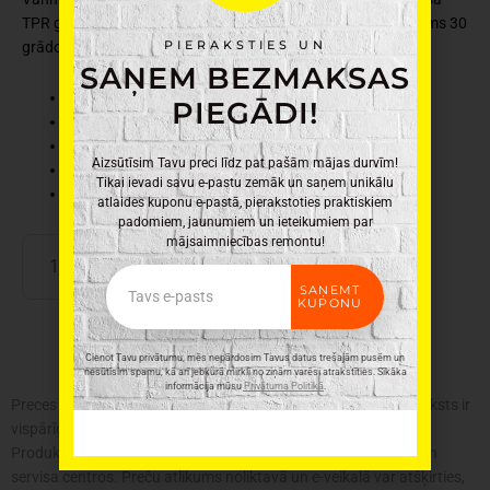
TPR gumijas pamatne stingri notur paklājiņu vietā. Mazgājams 30
PIERAKSTIES UN
grādos.
SAŅEM BEZMAKSAS
Ražotājs: 4Living
PIEGĀDI!
Materiāls: 100% poliesters, TPR pamatne
Krāsa: zaļa
Aizsūtīsim Tavu preci līdz pat pašām mājas durvīm!
Svars: 0.55 kg
Tikai ievadi savu e-pastu zemāk un saņem unikālu
Izmēri: 50 x 80 cm
atlaides kuponu e-pastā, pierakstoties praktiskiem
padomiem, jaunumiem un ieteikumiem par
mājsaimniecības remontu!
4Living
PIEVIENOT GROZAM
vannas
Email
SAŅEMT
istabas
KUPONU
paklājiņš
Solid
Cienot Tavu privātumu, mēs nepārdosim Tavus datus trešajām pusēm un
50x80cm
nesūtīsim spamu, kā arī jebkurā mirklī no ziņām varēsi atrakstīties. Sīkāka
informācija mūsu
Privātuma Politikā
.
zaļš
Preces krāsa var atšķirties no attēlā redzamās. Produkta apraksts ir
daudzums
vispārīgs, tajā ne vienmēr ir minētas visas produkta īpašības.
Produktu cenas e-veikalā var atšķirties no cenām lielveikalos un
servisa centros. Preču atlikums noliktavā un e-veikalā var atšķirties,