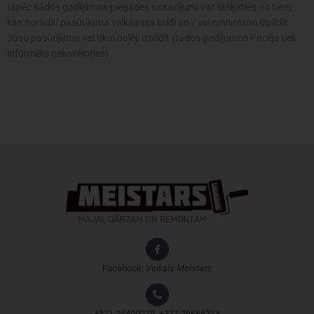
tāpēc šādos gadījumos piegādes nosacījumi var atšķirties no tiem,
kas norādīti pasūtījuma veikšanas brīdī un / vai nevarēsim izpildīt
Jūsu pasūtījumu vai tikai daļēji izpildīt (tādos gadījumos Pircējs tiek
informēts nekavējoties).
Facebook:
Veikals
Meistars
+371 25400275, +371 26666213