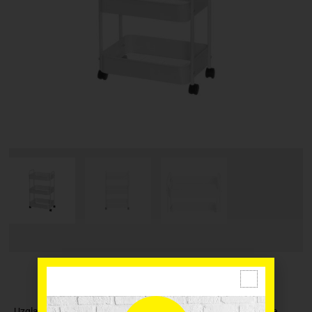
Uzglabāšanas ratiņi ir daudzpusīgi, praktiski un kompakti. Tie