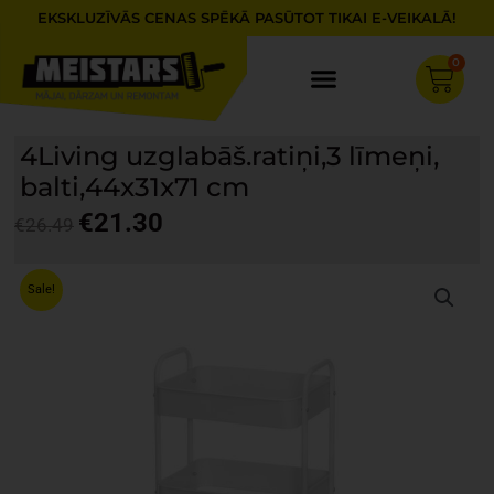
Skip
EKSKLUZĪVĀS CENAS SPĒKĀ PASŪTOT TIKAI E-VEIKALĀ!
to
content
0
Cart
4Living uzglabāš.ratiņi,3 līmeņi,
balti,44x31x71 cm
€
21.30
€
26.49
Original
Current
price
price
Sale!
was:
is:
€26.49.
€21.30.