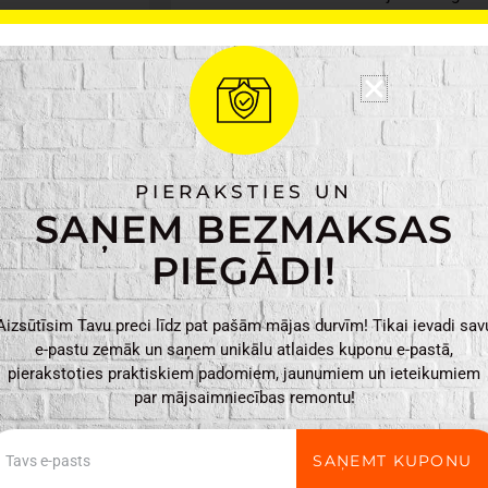
Materiāls: Cinks, Pl
Krāsa: Pelēka, Zelta
Svars: 0,100kg
Izmēri: 10,5 x 6,5 x 
PIERAKSTIES UN
SAŅEM BEZMAKSAS
4Living
PIEVIENO
Ūdens
PIEGĀDI!
tvertnes
jaucējkrāns
Aizsūtīsim Tavu preci līdz pat pašām mājas durvīm! Tikai ievadi sav
daudzums
e-pastu zemāk un saņem unikālu atlaides kuponu e-pastā,
pierakstoties praktiskiem padomiem, jaunumiem un ieteikumiem
par mājsaimniecības remontu!
ail
SAŅEMT KUPONU