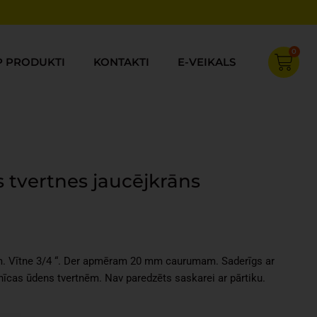
0
Cart
P PRODUKTI
KONTAKTI
E-VEIKALS
 tvertnes jaucējkrāns
rent
ce
m. Vītne 3/4 “. Der apmēram 20 mm caurumam. Saderīgs ar
86.
nīcas ūdens tvertnēm. Nav paredzēts saskarei ar pārtiku.