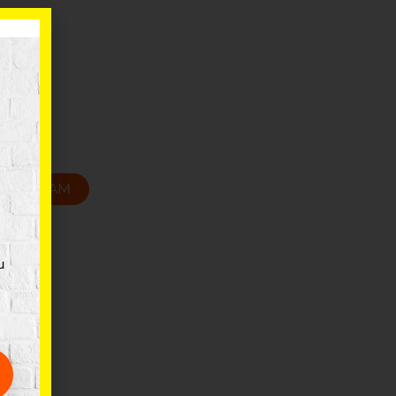
astmasa
4cm
T GROZAM
u