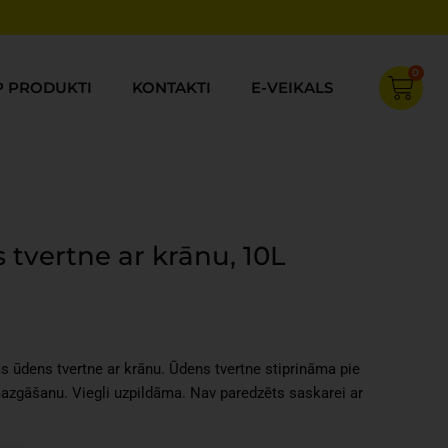
0
Cart
P PRODUKTI
KONTAKTI
E-VEIKALS
 tvertne ar krānu, 10L
Current
price
s:
s ūdens tvertne ar krānu. Ūdens tvertne stiprināma pie
€22.00.
mazgāšanu. Viegli uzpildāma. Nav paredzēts saskarei ar