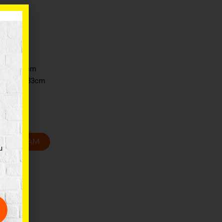
siņš
x 24 x 33cm
31 x 17 x 33cm
T GROZAM
u