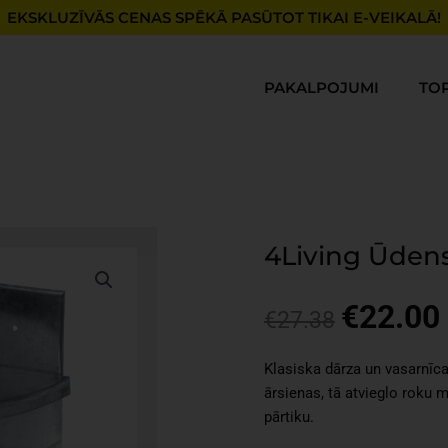
EKSKLUZĪVĀS CENAS SPĒKĀ PASŪTOT TIKAI E-VEIKALĀ!
PAKALPOJUMI
TO
4Living Ūdens
€
22.00
Original
€
27.38
price
was:
i
Klasiska dārza un vasarnīca
€27.38.
ārsienas, tā atvieglo roku 
pārtiku.