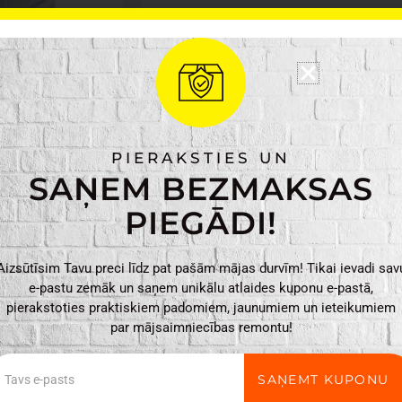
Ražotājs: 4Living
Materiāls: Cinks, Mi
Tilpums: 10l
Krāsa: Pelēka
Svars: 0,080kg
Produkta izmēri: 31 
Iepakojuma izmēri: 
PIERAKSTIES UN
SAŅEM BEZMAKSAS
PIEGĀDI!
4Living
PIEVIENO
Aizsūtīsim Tavu preci līdz pat pašām mājas durvīm! Tikai ievadi sav
Ūdens
e-pastu zemāk un saņem unikālu atlaides kuponu e-pastā,
tvertne
pierakstoties praktiskiem padomiem, jaunumiem un ieteikumiem
ar
par mājsaimniecības remontu!
krānu,
10L
ail
SAŅEMT KUPONU
daudzums