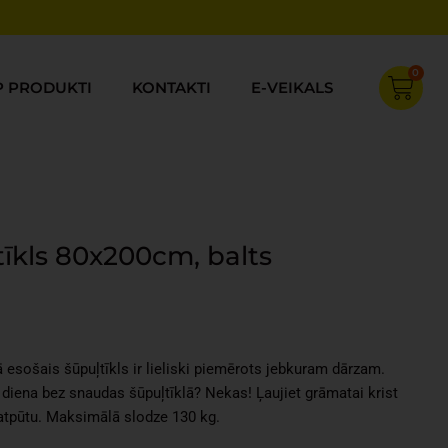
0
Cart
P PRODUKTI
KONTAKTI
E-VEIKALS
tīkls 80x200cm, balts
Current
price
s:
sā esošais šūpuļtīkls ir lieliski piemērots jebkuram dārzam.
€15.97.
 diena bez snaudas šūpuļtīklā? Nekas! Ļaujiet grāmatai krist
 atpūtu. Maksimālā slodze 130 kg.