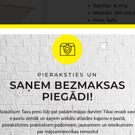
Ražotājs: 4Living
Materiāls: 80% kokvi
Krāsa: balta
Svars: 1.34 kg
Izmēri: 80 x 200 cm
4Living
PIEVIENO
šūpuļtīkls
80x200cm,
PIERAKSTIES UN
balts
SAŅEM BEZMAKSAS
daudzums
PIEGĀDI!
Aizsūtīsim Tavu preci līdz pat pašām mājas durvīm! Tikai ievadi sav
e-pastu zemāk un saņem unikālu atlaides kuponu e-pastā,
pierakstoties praktiskiem padomiem, jaunumiem un ieteikumiem
par mājsaimniecības remontu!