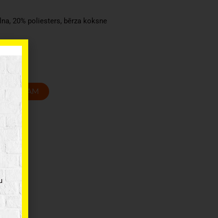
lna, 20% poliesters, bērza koksne
T GROZAM
u