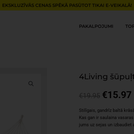
EKSKLUZĪVĀS CENAS SPĒKĀ PASŪTOT TIKAI E-VEIKALĀ!
PAKALPOJUMI
TO
4Living šūpuļ
€
15.97
Original
€
19.95
price
was:
i
Stilīgais, gandrīz baltā krā
€19.95.
Kas gan ir saulaina vasaras
jums uz sejas un izbaudiet