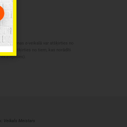
oduktu cenas e-veikalā var atšķirties no
i var atšķirties no tiem, kas norādīti
 nekavējoties).
k:
Veikals
Meistars