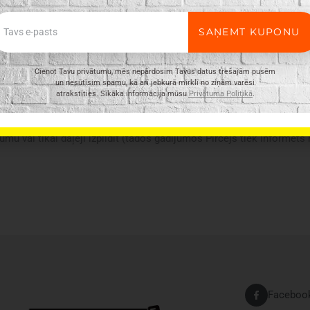
ail
SAŅEMT KUPONU
Cienot Tavu privātumu, mēs nepārdosim Tavus datus trešajām pusēm
un nesūtīsim spamu, kā arī jebkurā mirklī no ziņām varēsi
atrakstīties. Sīkāka informācija mūsu
Privātuma Politikā
.
ir vispārīgs, tajā ne vienmēr ir minētas visas produkta īpašības. Pr
n e-veikalā var atšķirties, tāpēc šādos gadījumos piegādes nosacījum
umu vai tikai daļēji izpildīt (tādos gadījumos Pircējs tiek informēts
Faceboo