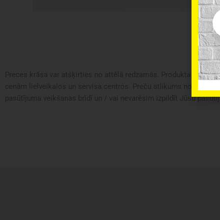
Em
Preces krāsa var atšķirties no attēlā redzamās. Produkta apraksts 
cenām lielveikalos un servisa centros. Preču atlikums noliktavā u
pasūtījuma veikšanas brīdī un / vai nevarēsim izpildīt Jūsu pasūtīj