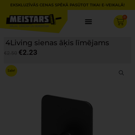
Skip
EKSKLUZĪVĀS CENAS SPĒKĀ PASŪTOT TIKAI E-VEIKALĀ!
to
content
0
Cart
4Living sienas āķis līmējams
€
2.23
€
2.50
Original
Current
price
price
Sale!
was:
is:
€2.50.
€2.23.