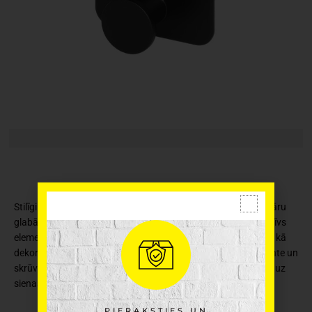
Stilīgi un praktiski melni sienas āķi apģērbu, somu un aksesuāru
glabāšanai. Šie elegantie āķi kalpo arī kā funkcionāls dekoratīvs
elements, lieliski piemērots skaistu aksesuāru piekarināšanai kā
dekorācijai. Izgatavots no metāla. Produktā ietilpst 3M līmlente un
skrūve; izvēlieties piemērotu montāžas metodi, pamatojoties uz
sienas materiālu. Maksimālā kravnesība: 1,5 kg
PIERAKSTIES UN