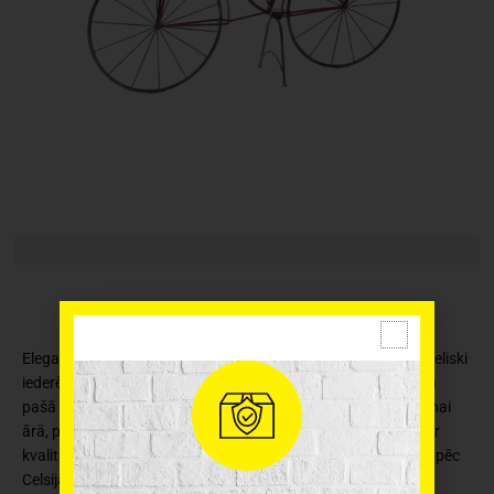
Elegants un skaists velosipēda dārza statīvs puķu podiem. Lieliski
iederēsies tavā dārzā kā skaists dekoratīvs elements, bet tajā
pašā laikā, tas pildīs puķu statīva funkciju. Piemērots lietošanai
ārā, piemērots dažādu augu audzēšanai. Puķu podu statīvs ir
kvalitatīvs, ar augstu izturību, sala noturīgs (līdz -20 grādiem pēc
Celsija).