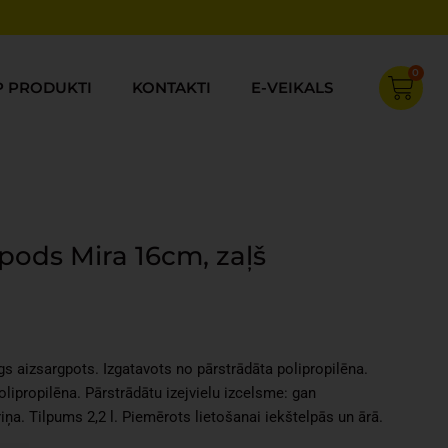
0
Cart
P PRODUKTI
KONTAKTI
E-VEIKALS
pods Mira 16cm, zaļš
rent
ce
īgs aizsargpots. Izgatavots no pārstrādāta polipropilēna.
32.
olipropilēna. Pārstrādātu izejvielu izcelsme: gan
iņa. Tilpums 2,2 l. Piemērots lietošanai iekštelpās un ārā.