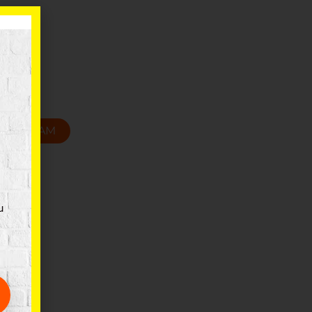
ēns
 14.5 cm
T GROZAM
u