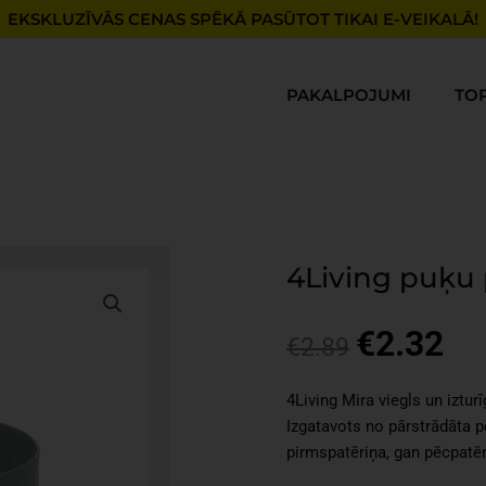
EKSKLUZĪVĀS CENAS SPĒKĀ PASŪTOT TIKAI E-VEIKALĀ!
PAKALPOJUMI
TO
4Living puķu 
€
2.32
Original
Cur
€
2.89
price
pri
was:
is:
4Living Mira viegls un iztur
€2.89.
€2.
Izgatavots no pārstrādāta p
pirmspatēriņa, gan pēcpatēr