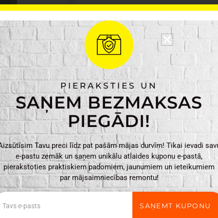
Ražotājs: 4Living
Materiāls: polipropil
Krāsa: Zaļa
Svars: 0.14 kg
Izmēri: 16.5 x 16.5 x
PIERAKSTIES UN
4Living
PIEVIENO
SAŅEM BEZMAKSAS
puķu
pods
PIEGĀDI!
Mira
16cm,
Aizsūtīsim Tavu preci līdz pat pašām mājas durvīm! Tikai ievadi sav
zaļš
e-pastu zemāk un saņem unikālu atlaides kuponu e-pastā,
daudzums
pierakstoties praktiskiem padomiem, jaunumiem un ieteikumiem
par mājsaimniecības remontu!
ail
SAŅEMT KUPONU