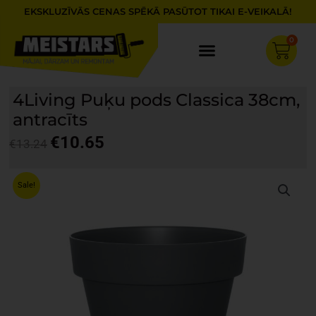
Skip
EKSKLUZĪVĀS CENAS SPĒKĀ PASŪTOT TIKAI E-VEIKALĀ!
to
content
0
Cart
4Living Puķu pods Classica 38cm,
antracīts
€
10.65
€
13.24
Original
Current
price
price
Sale!
was:
is:
€13.24.
€10.65.