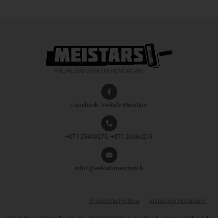
Facebook:
Veikals
Meistars
+371 25400275, +371 26666213
info2@veikalsmeistars.lv
Privātuma Politika
Vispārīgie Noteikumi