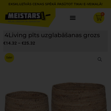
Skip
EKSKLUZĪVĀS CENAS SPĒKĀ PASŪTOT TIKAI E-VEIKALĀ!
to
content
0
Cart
4Living pīts uzglabāšanas grozs
€
14.32
–
€
25.32
Price
range:
Sale!
€14.32
through
€25.32