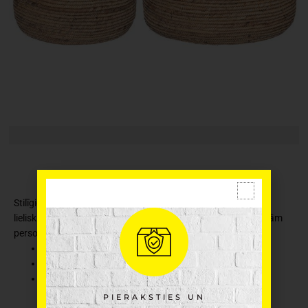
Stilīgie grozi ļauj ērti sakārtot un sakārtot savu māju. Grozi ir
lieliski piemēroti žurnāliem, amatniecības piederumiem un citām
personīgām izredzēm un mērķiem.
Ražotājs: 4Living
Materiāls: ūdens hiacinte
Krāsa: naturāla
PIERAKSTIES UN