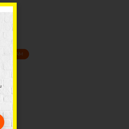
propilēns
 cm
T GROZAM
u