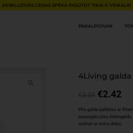
EKSKLUZĪVĀS CENAS SPĒKĀ PASŪTOT TIKAI E-VEIKALĀ!
PAKALPOJUMI
TO
4Living galda
€
2.42
Original
Cur
€
3.01
price
pri
was:
is:
Pīts galda paliktnis ar fliter
€3.01.
€2.
aizsargātu jūsu ēdamgaldu.
notīriet ar mitru drānu.