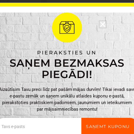
Ražotājs: 4Living
Materiāls: 100% poli
Krāsa: Balta
Svars: 0.05 kg
Izmēri: 38 x 38 x 0.1
PIERAKSTIES UN
4Living
PIEVIENO
SAŅEM BEZMAKSAS
galda
paliktnis
PIEGĀDI!
Sofia
38cm/balts
Aizsūtīsim Tavu preci līdz pat pašām mājas durvīm! Tikai ievadi sav
daudzums
e-pastu zemāk un saņem unikālu atlaides kuponu e-pastā,
pierakstoties praktiskiem padomiem, jaunumiem un ieteikumiem
par mājsaimniecības remontu!
ail
SAŅEMT KUPONU