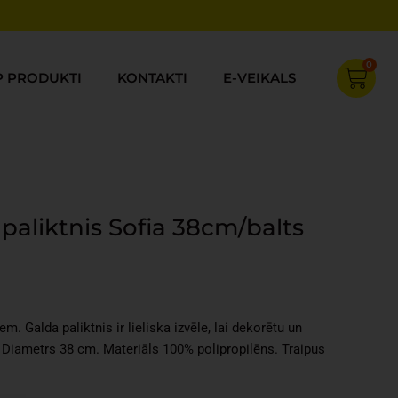
0
Cart
P PRODUKTI
KONTAKTI
E-VEIKALS
 paliktnis Sofia 38cm/balts
rent
ce
iem. Galda paliktnis ir lieliska izvēle, lai dekorētu un
42.
 Diametrs 38 cm. Materiāls 100% polipropilēns. Traipus