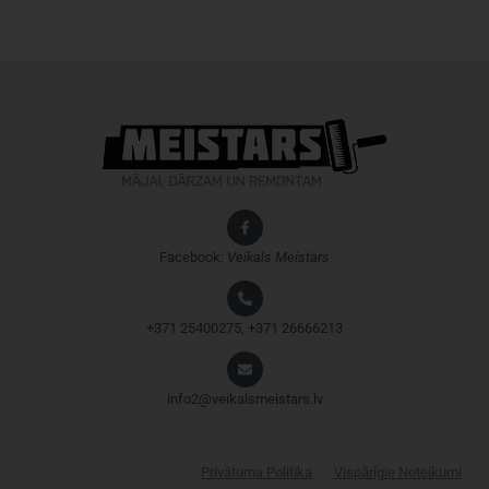
Facebook:
Veikals
Meistars
+371 25400275, +371 26666213
info2@veikalsmeistars.lv
Privātuma Politika
Vispārīgie Noteikumi