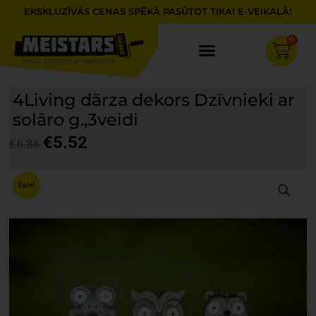
Skip
EKSKLUZĪVĀS CENAS SPĒKĀ PASŪTOT TIKAI E-VEIKALĀ!
to
content
0
Cart
4Living dārza dekors Dzīvnieki ar
solāro g.,3veidi
€
5.52
€
6.86
Original
Current
price
price
Sale!
was:
is:
€6.86.
€5.52.