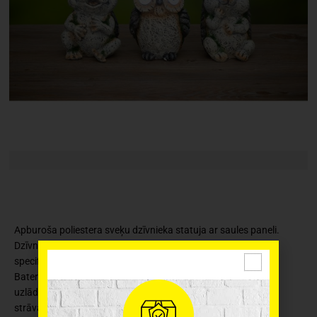
Apburoša poliestera sveķu dzīvnieka statuja ar saules paneli.
Dzīvnieka acis sāk mirdzēt, iestājoties krēslai. Tehniskās
specifikācijas: 2 auksti baltas gaismas diodes 0,06 W, 2 lm.
Bateriju tips un daudzums: 1 gab. 1,2 V HB 40 mAh Ni-Mh
uzlādējama pogas baterija. Saules paneļa tips, spriegums un
strāva: amorfais silīcijs, 2 V, 20 mA. Darbības laiks ar pilnībā