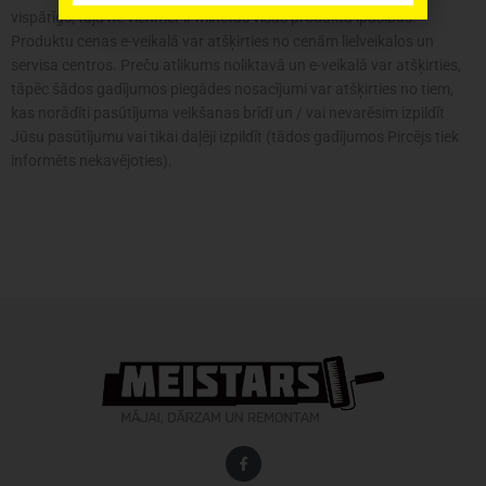
vispārīgs, tajā ne vienmēr ir minētas visas produkta īpašības.
Produktu cenas e-veikalā var atšķirties no cenām lielveikalos un
servisa centros. Preču atlikums noliktavā un e-veikalā var atšķirties,
tāpēc šādos gadījumos piegādes nosacījumi var atšķirties no tiem,
kas norādīti pasūtījuma veikšanas brīdī un / vai nevarēsim izpildīt
Jūsu pasūtījumu vai tikai daļēji izpildīt (tādos gadījumos Pircējs tiek
informēts nekavējoties).