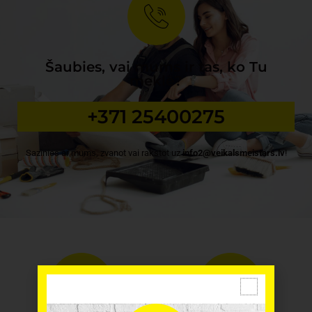
Šaubies, vai mums ir tas, ko Tu
meklē?
+371 25400275
Sazinies ar mums, zvanot vai rakstot uz
info2@veikalsmeistars.lv
!