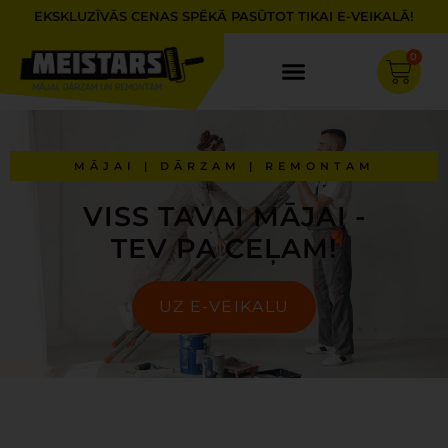
Skip
EKSKLUZĪVĀS CENAS SPĒKĀ PASŪTOT TIKAI E-VEIKALĀ!
to
content
0
Cart
MĀJAI | DĀRZAM | REMONTAM
VISS TAVAI MĀJAI -
TEV PA CEĻAM!
UZ E-VEIKALU