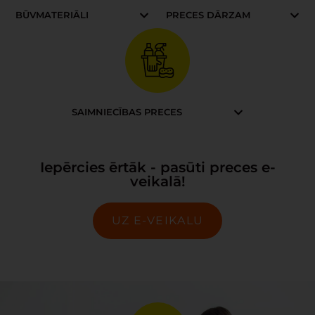
BŪVMATERIĀLI
PRECES DĀRZAM
SAIMNIECĪBAS PRECES
Iepērcies ērtāk - pasūti preces e-
veikalā!
UZ E-VEIKALU