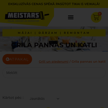
Skip
EKSKLUZĪVĀS CENAS SPĒKĀ PASŪTOT TIKAI E-VEIKALĀ!
to
content
0
Cart
MĀJAI | DĀRZAM | REMONTAM
GRILA PANNAS UN KATLI
ATPAKAĻ
Grili un piederumi
/ Grila pannas un katli